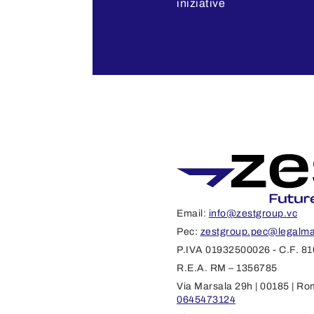
iniziative
Email:
info@zestgroup.vc
Pec:
zestgroup.pec@legalmai
P.IVA 01932500026 - C.F. 8
R.E.A. RM – 1356785
Via Marsala 29h | 00185 | Ro
0645473124