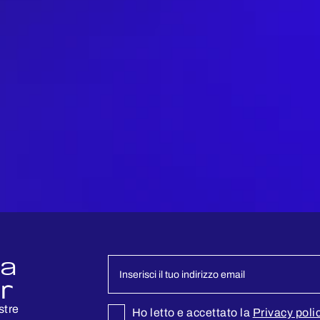
la
r
stre
Ho letto e accettato la
Privacy poli