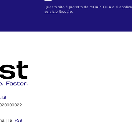
Questo sito è protetto da reCAPTCHA e si appli
servizio
Google.
l.it
1020000022
ma | Tel
+39