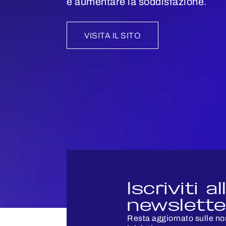
e aumentare la soddisfazione.
VISITA IL SITO
Iscriviti al
newslette
Resta aggiornato sulle no