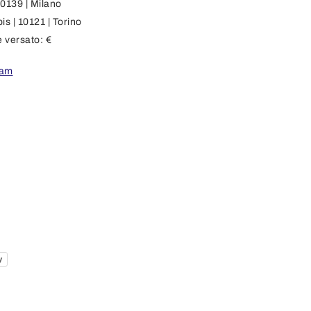
0139 | Milano
s | 10121 | Torino
e versato: €
ram
y