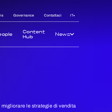
ns
Governance
Contattaci
IT
Content
eople
News
Hub
 migliorare le strategie di vendita